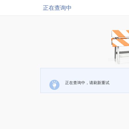
正在查询中
正在查询中，请刷新重试